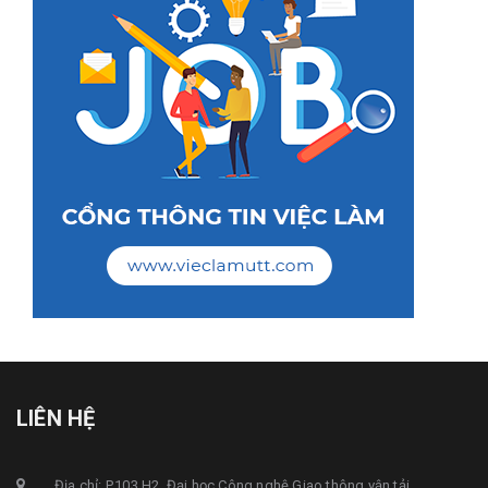
LIÊN HỆ
Địa chỉ: P.103 H2, Đại học Công nghệ Giao thông vận tải