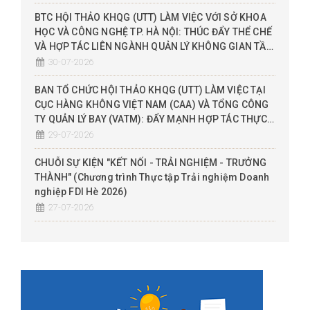
BTC HỘI THẢO KHQG (UTT) LÀM VIỆC VỚI SỞ KHOA
HỌC VÀ CÔNG NGHỆ TP. HÀ NỘI: THÚC ĐẨY THỂ CHẾ
VÀ HỢP TÁC LIÊN NGÀNH QUẢN LÝ KHÔNG GIAN TẦM
THẤP (UTM), ĐỀ XUẤT THỬ NGHIỆM SANDBOX
30-07-2026
BAN TỔ CHỨC HỘI THẢO KHQG (UTT) LÀM VIỆC TẠI
CỤC HÀNG KHÔNG VIỆT NAM (CAA) VÀ TỔNG CÔNG
TY QUẢN LÝ BAY (VATM): ĐẨY MẠNH HỢP TÁC THỰC
CHIẾN THEO MÔ HÌNH 3 NHÀ (NHÀ NƯỚC - NHÀ
29-07-2026
TRƯỜNG - DN)
CHUỖI SỰ KIỆN "KẾT NỐI - TRẢI NGHIỆM - TRƯỞNG
THÀNH" (Chương trình Thực tập Trải nghiệm Doanh
nghiệp FDI Hè 2026)
27-07-2026