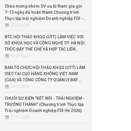
Chào mừng nhóm SV ưu tú tham gia gói
7-15 ngày đã hoàn thành Chương trình
Thực tập trải nghiệm Doanh nghiệp FDI -
Hè 2026
03-08-2026
BTC HỘI THẢO KHQG (UTT) LÀM VIỆC VỚI
SỞ KHOA HỌC VÀ CÔNG NGHỆ TP. HÀ NỘI:
THÚC ĐẨY THỂ CHẾ VÀ HỢP TÁC LIÊN
NGÀNH QUẢN LÝ KHÔNG GIAN TẦM THẤP
30-07-2026
(UTM), ĐỀ XUẤT THỬ NGHIỆM SANDBOX
BAN TỔ CHỨC HỘI THẢO KHQG (UTT) LÀM
VIỆC TẠI CỤC HÀNG KHÔNG VIỆT NAM
(CAA) VÀ TỔNG CÔNG TY QUẢN LÝ BAY
(VATM): ĐẨY MẠNH HỢP TÁC THỰC CHIẾN
29-07-2026
THEO MÔ HÌNH 3 NHÀ (NHÀ NƯỚC - NHÀ
TRƯỜNG - DN)
CHUỖI SỰ KIỆN "KẾT NỐI - TRẢI NGHIỆM -
TRƯỞNG THÀNH" (Chương trình Thực tập
Trải nghiệm Doanh nghiệp FDI Hè 2026)
27-07-2026