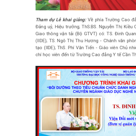
Tham dự Lễ khai giảng:
Về phía Trường Cao đẳ
Đảng uỷ, Hiệu trưởng; ThS.BS. Nguyễn Thị Kiều
Giao thông vận tải (Bộ GTVT) có: TS. Đinh Quan
(IIDE); TS. Ngô Thị Thu Hương - Chánh văn phò
tạo (IIDE); ThS. Phí Văn Tiến - Giáo viên Chủ n
chí học viên đến từ Trường Cao đẳng Y tế Cần T