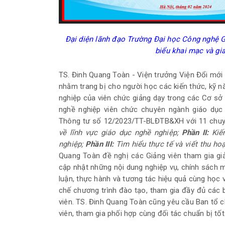
Đại diện lãnh đạo Trường Đại học Công nghệ G
biểu khai mạc và gia
TS. Đinh Quang Toàn - Viện trưởng Viện Đổi mới
nhằm trang bị cho người học các kiến thức, kỹ 
nghiệp của viên chức giảng dạy trong các Cơ sở
nghề nghiệp viên chức chuyên ngành giáo dục
Thông tư số 12/2023/TT-BLĐTB&XH với 11 chuy
về lĩnh vực giáo dục nghề nghiệp;
Phần II:
Kiế
nghiệp;
Phần III:
Tìm hiểu thực tế và viết thu ho
Quang Toàn đề nghị các Giảng viên tham gia giả
cập nhật những nội dung nghiệp vụ, chính sách 
luận, thực hành và tương tác hiệu quả cùng học v
chế chương trình đào tạo, tham gia đầy đủ các bu
viên. TS. Đinh Quang Toàn cũng yêu cầu Ban tổ 
viên, tham gia phối hợp cùng đối tác chuẩn bị tốt