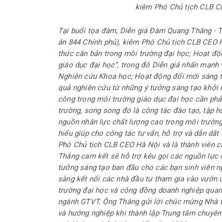
kiêm Phó Chủ tịch CLB C
Tại buổi tọa đàm, Diễn giả Đàm Quang Thắng - T
án 844 Chính phủ), kiêm Phó Chủ tịch CLB CEO H
thức căn bản trong môi trường đại học; Hoạt độn
giáo dục đại học”, trong đó Diễn giả nhấn mạnh v
Nghiên cứu Khoa học; Hoạt động đổi mới sáng 
quả nghiên cứu từ những ý tưởng sáng tạo khởi n
công trong môi trường giáo dục đại học cần phả
trường, song song đó là công tác đào tạo, tập h
nguồn nhân lực chất lượng cao trong môi trường 
hiểu giúp cho công tác tư vấn, hỗ trợ và dẫn dắt 
Phó Chủ tịch CLB CEO Hà Nội và là thành viên 
Thắng cam kết sẽ hỗ trợ kêu gọi các nguồn lực
tưởng sáng tạo ban đầu cho các bạn sinh viên 
sàng kết nối các nhà đầu tư tham gia vào vườn 
trường đại học và cộng đồng doanh nghiệp quan 
ngành GTVT. Ông Thắng gửi lời chúc mừng Nhà t
và hướng nghiệp khi thành lập Trung tâm chuyên