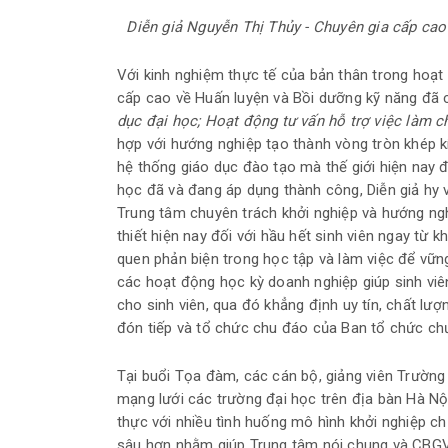
Diễn giả Nguyễn Thị Thủy - Chuyên gia cấp cao
Với kinh nghiệm thực tế của bản thân trong hoạt
cấp cao về Huấn luyện và Bồi dưỡng kỹ năng đã 
dục đại học; Hoạt động tư vấn hỗ trợ việc làm c
hợp với hướng nghiệp tạo thành vòng tròn khép kí
hệ thống giáo dục đào tạo mà thế giới hiện nay 
học đã và đang áp dụng thành công, Diễn giả hy
Trung tâm chuyên trách khởi nghiệp và hướng ngh
thiết hiện nay đối với hầu hết sinh viên ngay từ 
quen phản biện trong học tập và làm việc để vững
các hoạt động học kỳ doanh nghiệp giúp sinh viê
cho sinh viên, qua đó khẳng định uy tín, chất lư
đón tiếp và tổ chức chu đáo của Ban tổ chức ch
Tại buổi Tọa đàm, các cán bộ, giảng viên Trườn
mạng lưới các trường đại học trên địa bàn Hà Nội 
thực với nhiều tình huống mô hình khởi nghiệp c
sâu hơn nhằm giúp Trung tâm nói chung và CBGV 