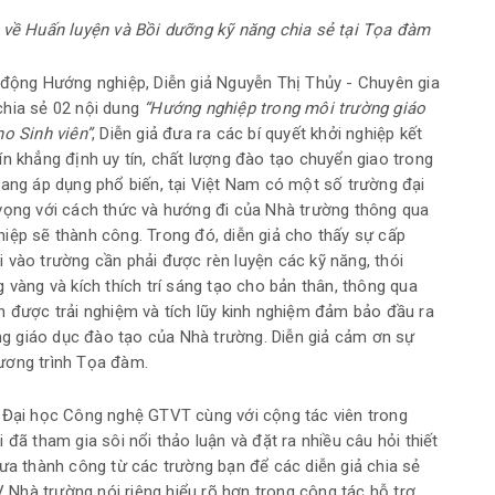
 về Huấn luyện và Bồi dưỡng kỹ năng chia sẻ tại Tọa đàm
 động Hướng nghiệp, Diễn giả Nguyễn Thị Thủy - Chuyên gia
chia sẻ 02 nội dung
“Hướng nghiệp trong môi trường giáo
ho Sinh viên”
, Diễn giả đưa ra các bí quyết khởi nghiệp kết
n khẳng định uy tín, chất lượng đào tạo chuyển giao trong
đang áp dụng phổ biến, tại Việt Nam có một số trường đại
 vọng với cách thức và hướng đi của Nhà trường thông qua
iệp sẽ thành công. Trong đó, diễn giả cho thấy sự cấp
khi vào trường cần phải được rèn luyện các kỹ năng, thói
 vàng và kích thích trí sáng tạo cho bản thân, thông qua
n được trải nghiệm và tích lũy kinh nghiệm đảm bảo đầu ra
ợng giáo dục đào tạo của Nhà trường. Diễn giả cảm ơn sự
ương trình Tọa đàm.
g Đại học Công nghệ GTVT cùng với cộng tác viên trong
đã tham gia sôi nổi thảo luận và đặt ra nhiều câu hỏi thiết
hưa thành công từ các trường bạn để các diễn giả chia sẻ
Nhà trường nói riêng hiểu rõ hơn trong công tác hỗ trợ