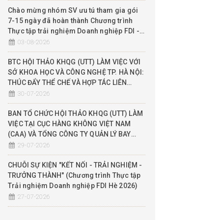
Chào mừng nhóm SV ưu tú tham gia gói
7-15 ngày đã hoàn thành Chương trình
Thực tập trải nghiệm Doanh nghiệp FDI -
Hè 2026
03-08-2026
BTC HỘI THẢO KHQG (UTT) LÀM VIỆC VỚI
SỞ KHOA HỌC VÀ CÔNG NGHỆ TP. HÀ NỘI:
THÚC ĐẨY THỂ CHẾ VÀ HỢP TÁC LIÊN
NGÀNH QUẢN LÝ KHÔNG GIAN TẦM THẤP
30-07-2026
(UTM), ĐỀ XUẤT THỬ NGHIỆM SANDBOX
BAN TỔ CHỨC HỘI THẢO KHQG (UTT) LÀM
VIỆC TẠI CỤC HÀNG KHÔNG VIỆT NAM
(CAA) VÀ TỔNG CÔNG TY QUẢN LÝ BAY
(VATM): ĐẨY MẠNH HỢP TÁC THỰC CHIẾN
29-07-2026
THEO MÔ HÌNH 3 NHÀ (NHÀ NƯỚC - NHÀ
TRƯỜNG - DN)
CHUỖI SỰ KIỆN "KẾT NỐI - TRẢI NGHIỆM -
TRƯỞNG THÀNH" (Chương trình Thực tập
Trải nghiệm Doanh nghiệp FDI Hè 2026)
27-07-2026