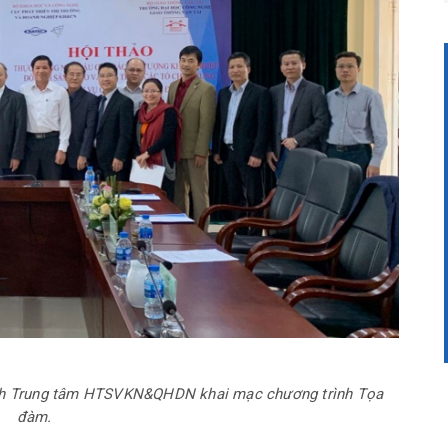
ách Trung tâm HTSVKN&QHDN khai mạc chương trình Tọa
đàm.