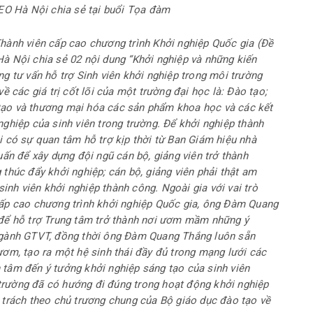
EO Hà Nội chia sẻ tại buổi Tọa đàm
hành viên cấp cao chương trình Khởi nghiệp Quốc gia (Đề
à Nội chia sẻ 02 nội dung “Khởi nghiệp và những kiến
g tư vấn hỗ trợ Sinh viên khởi nghiệp trong môi trường
ề các giá trị cốt lõi của một trường đại học là: Đào tạo;
tạo và thương mại hóa các sản phẩm khoa học và các kết
ghiệp của sinh viên trong trường. Để khởi nghiệp thành
i có sự quan tâm hỗ trợ kịp thời từ Ban Giám hiệu nhà
uấn để xây dựng đội ngũ cán bộ, giảng viên trở thành
thúc đẩy khởi nghiệp; cán bộ, giảng viên phải thật am
sinh viên khởi nghiệp thành công. Ngoài gia với vai trò
cấp cao chương trình khởi nghiệp Quốc gia, ông Đàm Quang
 để hỗ trợ Trung tâm trở thành nơi ươm mầm những ý
ngành GTVT, đồng thời ông Đàm Quang Thắng luôn sẵn
ươm, tạo ra một hệ sinh thái đầy đủ trong mạng lưới các
tâm đến ý tưởng khởi nghiệp sáng tạo của sinh viên
rường đã có hướng đi đúng trong hoạt động khởi nghiệp
 trách theo chủ trương chung của Bộ giáo dục đào tạo về