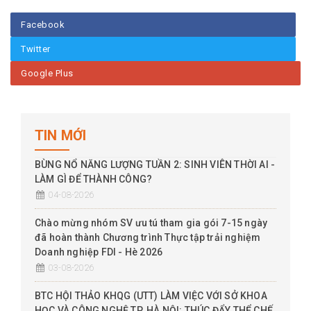
Facebook
Twitter
Google Plus
TIN MỚI
BÙNG NỔ NĂNG LƯỢNG TUẦN 2: SINH VIÊN THỜI AI -
LÀM GÌ ĐỂ THÀNH CÔNG?
04-08-2026
Chào mừng nhóm SV ưu tú tham gia gói 7-15 ngày
đã hoàn thành Chương trình Thực tập trải nghiệm
Doanh nghiệp FDI - Hè 2026
03-08-2026
BTC HỘI THẢO KHQG (UTT) LÀM VIỆC VỚI SỞ KHOA
HỌC VÀ CÔNG NGHỆ TP. HÀ NỘI: THÚC ĐẨY THỂ CHẾ