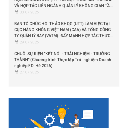
VÀ HỢP TÁC LIÊN NGÀNH QUẢN LÝ KHÔNG GIAN TẦM
THẤP (UTM), ĐỀ XUẤT THỬ NGHIỆM SANDBOX
30-07-2026
BAN TỔ CHỨC HỘI THẢO KHQG (UTT) LÀM VIỆC TẠI
CỤC HÀNG KHÔNG VIỆT NAM (CAA) VÀ TỔNG CÔNG
TY QUẢN LÝ BAY (VATM): ĐẨY MẠNH HỢP TÁC THỰC
CHIẾN THEO MÔ HÌNH 3 NHÀ (NHÀ NƯỚC - NHÀ
29-07-2026
TRƯỜNG - DN)
CHUỖI SỰ KIỆN "KẾT NỐI - TRẢI NGHIỆM - TRƯỞNG
THÀNH" (Chương trình Thực tập Trải nghiệm Doanh
nghiệp FDI Hè 2026)
27-07-2026