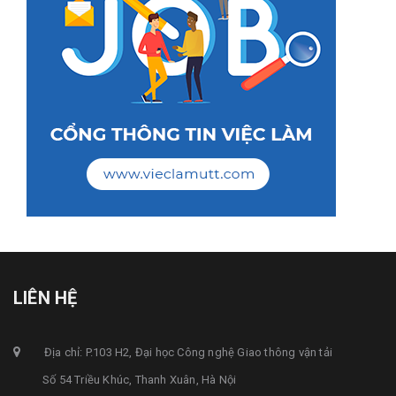
LIÊN HỆ
Địa chỉ: P.103 H2, Đại học Công nghệ Giao thông vận tải
Số 54 Triều Khúc, Thanh Xuân, Hà Nội