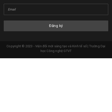
Đăng ký
Copyright © 2023 - Viện đổi mới sáng tạo và Kinh tế số | Trường Dại
học Công nghệ GTVT