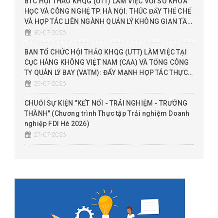
BTC HỘI THẢO KHQG (UTT) LÀM VIỆC VỚI SỞ KHOA
HỌC VÀ CÔNG NGHỆ TP. HÀ NỘI: THÚC ĐẨY THỂ CHẾ
VÀ HỢP TÁC LIÊN NGÀNH QUẢN LÝ KHÔNG GIAN TẦM
THẤP (UTM), ĐỀ XUẤT THỬ NGHIỆM SANDBOX
30-07-2026
BAN TỔ CHỨC HỘI THẢO KHQG (UTT) LÀM VIỆC TẠI
CỤC HÀNG KHÔNG VIỆT NAM (CAA) VÀ TỔNG CÔNG
TY QUẢN LÝ BAY (VATM): ĐẨY MẠNH HỢP TÁC THỰC
CHIẾN THEO MÔ HÌNH 3 NHÀ (NHÀ NƯỚC - NHÀ
29-07-2026
TRƯỜNG - DN)
CHUỖI SỰ KIỆN "KẾT NỐI - TRẢI NGHIỆM - TRƯỞNG
THÀNH" (Chương trình Thực tập Trải nghiệm Doanh
nghiệp FDI Hè 2026)
27-07-2026