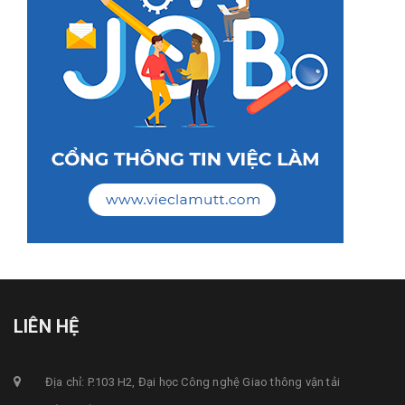
LIÊN HỆ
Địa chỉ: P.103 H2, Đại học Công nghệ Giao thông vận tải