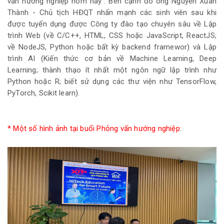
vấn hướng nghiệp hôm nay”. Bên cạnh đó ông Nguyễn Xuân
Thành - Chủ tịch HĐQT nhấn mạnh các sinh viên sau khi
được tuyển dụng được Công ty đào tạo chuyên sâu về Lập
trình Web (về C/C++, HTML, CSS hoặc JavaScript, ReactJS;
về NodeJS, Python hoặc bất kỳ backend framewor) và Lập
trình AI (Kiến thức cơ bản về Machine Learning, Deep
Learning; thành thạo ít nhất một ngôn ngữ lập trình như
Python hoặc R; biết sử dụng các thư viện như TensorFlow,
PyTorch, Scikit learn).
* Một số hình ảnh tại buổi Phỏng vấn hướng nghiệp: