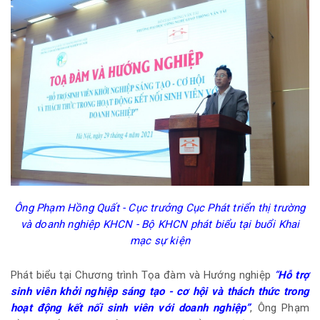
Ông
Phạm Hồng Quất - Cục trưởng Cục Phát triển thị trường
và doanh nghiệp KHCN - Bộ KHCN phát biểu tại buổi Khai
mạc sự kiện
Phát biểu tại Chương trình Tọa đàm và Hướng nghiệp
“
Hỗ trợ
sinh viên khởi nghiệp sáng tạo - cơ hội và thách thức trong
hoạt động kết nối sinh viên với doanh nghiệp”
, Ông Phạm