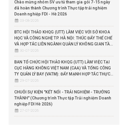
Chào mừng nhóm SV ưu tú tham gia gói 7-15 ngày
đã hoàn thành Chương trình Thực tập trải nghiệm
Doanh nghiệp FDI - Hè 2026
03-08-2026
BTC HỘI THẢO KHQG (UTT) LÀM VIỆC VỚI SỞ KHOA
HỌC VÀ CÔNG NGHỆ TP. HÀ NỘI: THÚC ĐẨY THỂ CHẾ
VÀ HỢP TÁC LIÊN NGÀNH QUẢN LÝ KHÔNG GIAN TẦM
THẤP (UTM), ĐỀ XUẤT THỬ NGHIỆM SANDBOX
30-07-2026
BAN TỔ CHỨC HỘI THẢO KHQG (UTT) LÀM VIỆC TẠI
CỤC HÀNG KHÔNG VIỆT NAM (CAA) VÀ TỔNG CÔNG
TY QUẢN LÝ BAY (VATM): ĐẨY MẠNH HỢP TÁC THỰC
CHIẾN THEO MÔ HÌNH 3 NHÀ (NHÀ NƯỚC - NHÀ
29-07-2026
TRƯỜNG - DN)
CHUỖI SỰ KIỆN "KẾT NỐI - TRẢI NGHIỆM - TRƯỞNG
THÀNH" (Chương trình Thực tập Trải nghiệm Doanh
nghiệp FDI Hè 2026)
27-07-2026