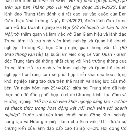
đầu mối triển khai Đề án 4889 “
Hỗ trợ khởi nghiệp sáng tạo
trên địa bàn Thành phố Hà Nội giai đoạn 2019-2025
”, Ban
lãnh đạo Trung tâm đánh giá rất cao sự vào cuộc của Ban
Giám hiệu Nhà trường. Ngày 09/4/2021, đoàn lãnh đạo Trung
tâm Hỗ trợ Doanh nghiệp Hà Nội
(Sở Kế hoạch và Đầu tư Hà
Nội)
tới thăm quan và làm việc với Ban Giám hiệu và lãnh đạo
Trung tâm Hỗ trợ sinh viên khởi nghiệp và Quan hệ doanh
nghiệp -Trường Đại học Công nghệ giao thông vận tải
(Bộ
Giao thông vận tải)
, tại buổi làm việc ông Lê Văn Quân - Giám
đốc Trung tâm đã thống nhất cùng với Nhà trường thông qua
Trung tâm Hỗ trợ sinh viên khởi nghiệp và Quan hệ doanh
nghiệp - hai Trung tâm sẽ phối hợp triển khai các hoạt động
khởi nghiệp sáng tạo dựa trên thế mạnh và năng lực của mỗi
bên. Và ngày hôm nay 29/4/2021 giữa hai Trung tâm đã hiện
thực hóa để đồng phối hợp tổ chức Chương trình Tọa đàm và
Hướng nghiệp
“Hỗ trợ sinh viên khởi nghiệp sáng tạo - cơ hội
và thách thức trong hoạt động kết nối sinh viên với doanh
nghiệp”
. Trước khi triển khai chuỗi hoạt động Khởi nghiệp
sáng tạo và Hướng nghiệp dành cho Sinh viên UTT, được sự
chứng kiến của lãnh đạo cấp cao từ Bộ KHCN, Hội đồng Cố