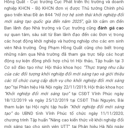
Hồng Quất - Cục trưởng Cục Phát triển thị trường và doanh
nghiệp KHCN - Bộ KHCN đơn vị được Thủ tướng Chính phủ
giao triển khai Đề án 844
“Hỗ trợ hệ sinh thái khởi nghiệp đổi
mới sáng tạo quốc gia đến năm 2025”,
gửi lời cảm ơn đến
Ban lãnh đạo Nhà trường và Cục trưởng cũng
đánh giá cao
sự quan tâm, sâu sát từ Ban lãnh đạo đến các Đơn vị trong
các hoạt động khởi nghiệp và hướng nghiệp cho các em sinh
viên Nhà trường. Ông Phạm Hồng Quất cũng cho biết trong
những năm qua Nhà trường đã tham gia trực tiếp các hoạt
động sự kiện đồng phối hợp chủ trì Hội thảo, Tập huấn tại 3
Cơ sở đào tạo như: Hội thảo khoa học
“
Thực trạng nhu cầu
của các đối tượng khởi nghiệp đổi mới sáng tạo và giới thiệu
các tổ chức cung cấp dịch vụ cho khởi nghiệp đổi mới sáng
tạo”
tại Phân hiệu Hà Nội ngày 22/11/2019; Hội thảo khoa học
“
Khởi nghiệp đổi mới sáng tạo”
tại CSĐT Vĩnh Phúc ngày
18/12/2019 và ngày 25/12/2019 tại CSĐT Thái Nguyên; Bài
tham luận tại Hội nghị tập huấn
“Khởi nghiệp đổi mới sáng
tạo”
do UBND tỉnh Vĩnh Phúc tổ chức ngày 11/11/2020;
chương trình Tập huấn “Nâng cao kiến thức về khởi nghiệp đổi
mới sáng tạo cho sinh viên UTT” tại Phân hiệu Hà Nội ngày