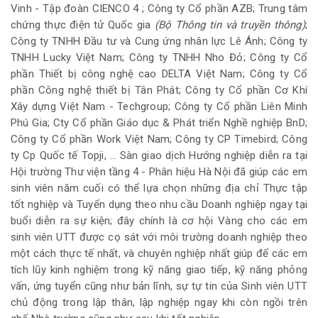
Vinh - Tập đoàn CIENCO 4 ; Công ty Cổ phần AZB; Trung tâm
chứng thực điện tử Quốc gia
(Bộ Thông tin và truyền thông)
;
Công ty TNHH Đầu tư và Cung ứng nhân lực Lê Ánh; Công ty
TNHH Lucky Việt Nam; Công ty TNHH Nho Đỏ; Công ty Cổ
phần Thiết bị công nghệ cao DELTA Việt Nam; Công ty Cổ
phần Công nghệ thiết bị Tân Phát; Công ty Cổ phần Cơ Khí
Xây dựng Việt Nam - Techgroup; Công ty Cổ phần Liên Minh
Phú Gia; Cty Cổ phần Giáo dục & Phát triển Nghề nghiệp BnD;
Công ty Cổ phần Work Việt Nam; Công ty CP Timebird; Công
ty Cp Quốc tế Topji, … Sàn giao dịch Hướng nghiệp diễn ra tại
Hội trường Thư viện tầng 4 - Phân hiệu Hà Nội đã giúp các em
sinh viên năm cuối có thể lựa chọn những địa chỉ Thực tập
tốt nghiệp và Tuyển dụng theo nhu cầu Doanh nghiệp ngay tại
buổi diễn ra sự kiện; đây chính là cơ hội Vàng cho các em
sinh viên UTT được cọ sát với môi trường doanh nghiệp theo
một cách thực tế nhất, và chuyên nghiệp nhất giúp để các em
tích lũy kinh nghiệm trong kỹ năng giao tiếp, kỹ năng phỏng
vấn, ứng tuyển cũng như bản lĩnh, sự tự tin của Sinh viên UTT
chủ động trong lập thân, lập nghiệp ngay khi còn ngồi trên