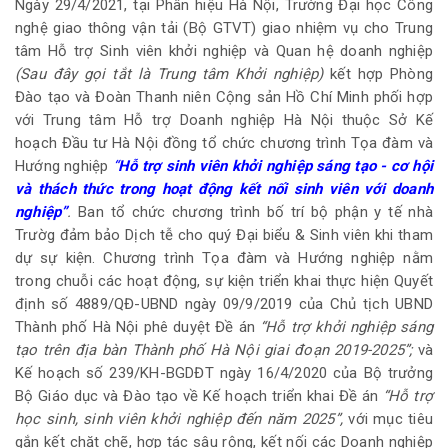
Ngày 29/4/2021, tại Phân hiệu Hà Nội, Trường Đại học Công
nghệ giao thông vận tải (Bộ GTVT) giao nhiệm vụ cho Trung
tâm Hỗ trợ Sinh viên khởi nghiệp và Quan hệ doanh nghiệp
(Sau đây gọi tắt là Trung tâm
Khởi nghiệp)
kết hợp Phòng
Đào tạo và Đoàn Thanh niên Cộng sản Hồ Chí Minh phối hợp
với Trung tâm Hỗ trợ Doanh nghiệp Hà Nội thuộc Sở Kế
hoạch Đầu tư Hà Nội đồng tổ chức chương trình Tọa đàm và
Hướng nghiệp
“
Hỗ trợ sinh viên khởi nghiệp sáng tạo - cơ hội
và thách thức trong hoạt động kết nối sinh viên với doanh
nghiệp”
.
Ban tổ chức chương trình bố trí bộ phận y tế nhà
Trườg đảm bảo Dịch tễ cho quý Đại biểu & Sinh viên khi tham
dự sự kiện. Chương trình Tọa đàm và Hướng nghiệp nằm
trong chuỗi các hoạt động, sự kiện triển khai thực hiện Quyết
định số 4889/QĐ-UBND ngày 09/9/2019 của Chủ tịch UBND
Thành phố Hà Nội phê duyệt Đề án
“Hỗ trợ khởi nghiệp sáng
tạo trên địa bàn Thành phố Hà Nội giai đoạn 2019-2025”;
và
Kế hoạch số 239/KH-BGDĐT ngày 16/4/2020 của Bộ trưởng
Bộ Giáo dục và Đào tạo về Kế hoạch triển khai Đề án
“Hỗ trợ
học sinh, sinh viên khởi nghiệp đến năm 2025”,
với mục tiêu
gắn kết chặt chẽ, hợp tác sâu rộng, kết nối các Doanh nghiệp