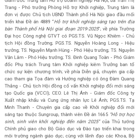
Giám đốc Trung tâm Hỗ trợ doanh nghiệp Hà Nội, bà Trần Thị
Trang - Phó trưởng Phòng Hỗ trợ Khởi nghiệp, Trung tâm là
đơn vị được Chủ tịch UBND Thành phố Hà Nội giao đầu mối
triển khai Đề án 4889 “
Hỗ trợ khởi nghiệp sáng tạo trên địa
bàn Thành phố Hà Nội giai đoạn 2019-2025
”; về phía Trường
Đại học Công nghệ GTVT có PGS.TS. Vũ Ngọc Khiêm - Chủ
tịch Hội đồng Trường; PGS.TS. Nguyễn Hoàng Long - Hiệu
trưởng; TS. Nguyễn Mạnh Hùng - Phó Hiệu trưởng; TS. Nguyễn
Văn Lâm - Phó Hiệu trưởng; TS. Đinh Quang Toàn - Phó Giám
đốc Phụ trách Trung tâm Khởi nghiệp kiêm Trưởng ban tổ
chức sự kiện chương trình; về phía Diễn giả, chuyên gia cấp
cao tham gia Tọa đàm và Hướng nghiệp có ông Đàm Quang
Thắng - Chủ tịch Hội đồng cố vấn Khởi nghiệp đổi mới sáng
tạo Quốc gia (VCCI); CEO. Lê Thị Ánh - Giám đốc Công ty
Xuất nhập khẩu và Cung ứng nhân lực Lê Ánh; PGS.TS. Tạ
Minh Thanh - Chuyên gia cấp cao về Khởi nghiệp đổi mới
sáng tạo thuộc Sungroup, thành viên Đề án 1665
“Hỗ trợ học
sinh, sinh viên khởi nghiệp đến năm 2025”
của Thủ tướng
Chính phủ giao cho Bộ Giáo dục và Đào tạo triển khai trong
môi trường ngành giáo dục; cùng với lãnh đạo các Khoa, Bộ