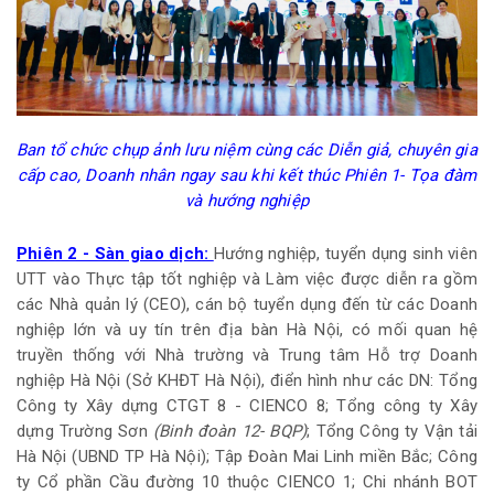
Ban tổ chức chụp ảnh lưu niệm cùng các Diễn giả, chuyên gia
cấp cao, Doanh nhân ngay sau khi kết thúc Phiên 1- Tọa đàm
và hướng nghiệp
Phiên 2 - Sàn giao dịch:
Hướng nghiệp, tuyển dụng sinh viên
UTT vào Thực tập tốt nghiệp và Làm việc được diễn ra gồm
các Nhà quản lý (CEO), cán bộ tuyển dụng đến từ các Doanh
nghiệp lớn và uy tín trên địa bàn Hà Nội, có mối quan hệ
truyền thống với Nhà trường và Trung tâm Hỗ trợ Doanh
nghiệp Hà Nội (Sở KHĐT Hà Nội), điển hình như các DN: Tổng
Công ty Xây dựng CTGT 8 - CIENCO 8; Tổng công ty Xây
dựng Trường Sơn
(Binh đoàn 12- BQP)
; Tổng Công ty Vận tải
Hà Nội (UBND TP Hà Nội); Tập Đoàn Mai Linh miền Bắc; Công
ty Cổ phần Cầu đường 10 thuộc CIENCO 1; Chi nhánh BOT