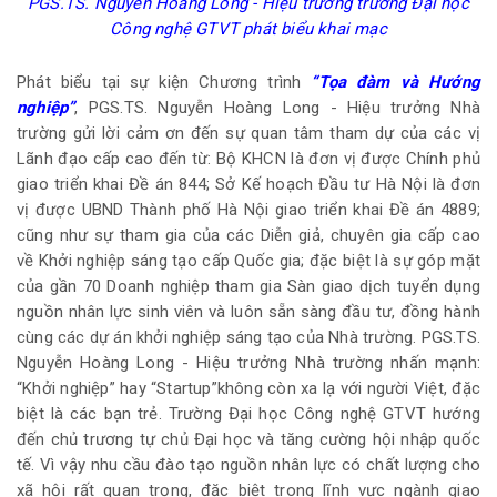
PGS.TS. Nguyễn Hoàng Long - Hiệu
trưởng trường Đại học
Công nghệ GTVT phát biểu khai mạc
Phát biểu tại sự kiện Chương trình
“Tọa đàm và Hướng
nghiệp”
, PGS.TS. Nguyễn Hoàng Long - Hiệu trưởng Nhà
trường gửi lời cảm ơn đến sự quan tâm tham dự của các vị
Lãnh đạo cấp cao đến từ: Bộ KHCN là đơn vị được Chính phủ
giao triển khai Đề án 844; Sở Kế hoạch Đầu tư Hà Nội là đơn
vị được UBND Thành phố Hà Nội giao triển khai Đề án 4889;
cũng như sự tham gia của các Diễn giả, chuyên gia cấp cao
về Khởi nghiệp sáng tạo cấp Quốc gia; đặc biệt là sự góp mặt
của gần 70 Doanh nghiệp tham gia Sàn giao dịch tuyển dụng
nguồn nhân lực sinh viên và luôn sẵn sàng đầu tư, đồng hành
cùng các dự án khởi nghiệp sáng tạo của Nhà trường. PGS.TS.
Nguyễn Hoàng Long - Hiệu trưởng Nhà trường nhấn mạnh:
“Khởi nghiệp” hay “Startup”không còn xa lạ với người Việt, đặc
biệt là các bạn trẻ. Trường Đại học Công nghệ GTVT hướng
đến chủ trương tự chủ Đại học và tăng cường hội nhập quốc
tế. Vì vậy nhu cầu đào tạo nguồn nhân lực có chất lượng cho
xã hội rất quan trọng, đặc biệt trong lĩnh vực ngành giao