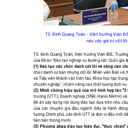
TS. Đinh Quang Toàn - Viện trưởng Viện Đổi
nêu các giá trị cốt l
TS. Đinh Quang Toàn, Viện trưởng Viện IIDE, Trưởng 
của Đề án “Đào tạo nghiệp vụ Đường sắt: Quốc gia & 
(1) Đào tạo các chức danh cốt lõi và nâng cao ch
chức danh cơ bản nhưng cốt lõi: Nhân viên Bán vé; 
và Tiếp viên khách vận trên tàu. Khóa học tập trung
chuyên nghiệp", nhằm nâng cao chất lượng dịch vụ
(2) Minh chứng hiệu quả của mô hình hợp tác "3
trường (UTT), Doanh nghiệp (VNR, Hanoi Metro) và
Đề án xây dựng nội dung đào tạo dựa trên nhu cầu
của các chuyên gia đầu ngành. Đây là hành độn
tướng Chính phủ, xác định UTT là đơn vị đầu mối d
tiên tiến thông minh;
(3) Phương pháp đào tạo hiện đại, "thực chiến"