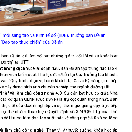
 mới sáng tạo và Kinh tế số (IIDE), Trưởng ban Đề án
õi “Đào tạo thực chiến” của Đề án
ban Đề án, đã làm nổi bật những giá trị cốt lõi và sự khác biệt
Đô thị” tại UTT:
ất lượng dịch vụ:
Giai đoạn đầu, Ban Đề án tập trung đào tạo 4
Nhân viên kiểm soát Thủ tục đón/tiễn tại Ga; Trưởng tàu khách;
 vào "Quy trình phục vụ hành khách tại Ga và Kỹ năng giao tiếp
 và xây dựng hình ảnh chuyên nghiệp cho ngành đường sắt;
 Nhà" và làm chủ công nghệ 4.0:
Sự gắn kết hữu cơ giữa Nhà
 các cơ quan QLNN (Cục ĐSVN) là trụ cột quan trọng nhất. Ban
 thực tế của doanh nghiệp và sự tham gia giảng dạy trực tiếp
g cụ thể nhằm thực hiện Quyết định số 374/QĐ-TTg của Thủ
ẫn dắt trung tâm đào tạo xuất sắc về công nghệ 4.0 và hạ tầng
 và làm chủ công nghệ:
Thay vì lý thuyết suông, khóa học áp