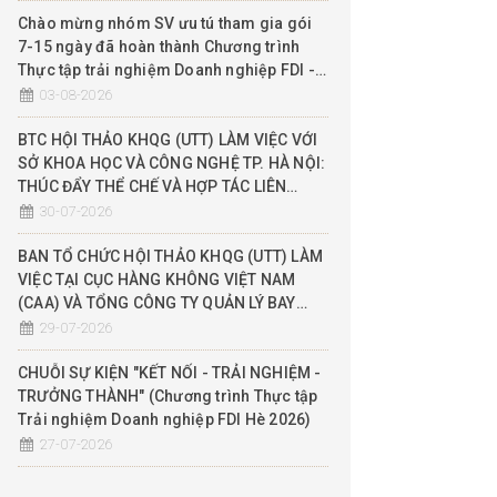
Chào mừng nhóm SV ưu tú tham gia gói
7-15 ngày đã hoàn thành Chương trình
Thực tập trải nghiệm Doanh nghiệp FDI -
Hè 2026
03-08-2026
BTC HỘI THẢO KHQG (UTT) LÀM VIỆC VỚI
SỞ KHOA HỌC VÀ CÔNG NGHỆ TP. HÀ NỘI:
THÚC ĐẨY THỂ CHẾ VÀ HỢP TÁC LIÊN
NGÀNH QUẢN LÝ KHÔNG GIAN TẦM THẤP
30-07-2026
(UTM), ĐỀ XUẤT THỬ NGHIỆM SANDBOX
BAN TỔ CHỨC HỘI THẢO KHQG (UTT) LÀM
VIỆC TẠI CỤC HÀNG KHÔNG VIỆT NAM
(CAA) VÀ TỔNG CÔNG TY QUẢN LÝ BAY
(VATM): ĐẨY MẠNH HỢP TÁC THỰC CHIẾN
29-07-2026
THEO MÔ HÌNH 3 NHÀ (NHÀ NƯỚC - NHÀ
TRƯỜNG - DN)
CHUỖI SỰ KIỆN "KẾT NỐI - TRẢI NGHIỆM -
TRƯỞNG THÀNH" (Chương trình Thực tập
Trải nghiệm Doanh nghiệp FDI Hè 2026)
27-07-2026