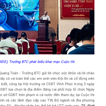
IIDE), Trưởng BTC phát biểu khai mạc Cuộc thi
Quang Toàn - Trưởng BTC gửi lời chúc sức khỏe và lời chào
thầy cô và toàn thể các em sinh viên Đội thi và cổ động viên
 biết, cũng tại Hội trường và CSĐT Vĩnh Phúc trong 3 ngày
GDĐT lựa chọn là địa điểm đăng cai phối hợp tổ chức Ngày
ơ sở GDĐT trên phạm vi cả nước đến tham dự, tại Cuộc thi
ính và các lãnh đạo cấp cao TW, Bộ ngành và địa phương
 cho SV - Nguồn nhân lực thế hệ trẻ UTT ngày nay.
TS. Đinh