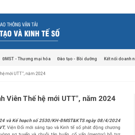
ĐMST - Thương mại hóa
Đào tạo - Bồi dưỡng
Kết nối doanh 
ế hệ mới UTT", năm 2024
inh Viên Thế hệ mới UTT", năm 2024
24
và Kế hoạch số 2530/KH-ĐMST&KTS
ngày 08/4/2024
VT
, Viện Đổi mới sáng tạo và Kinh tế số phát động chương
u vòng sơ tuyển và chuỗi tập huấn, cố vấn (mentor) hỗ trợ