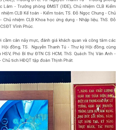
húc Lâm - Trưởng phòng ĐMST (IIDE), Chủ nhiệm CLB Kiểm
ủ nhiệm CLB Kế toán - Kiểm toán; TS. Đỗ Ngọc Chung - Chủ
 - Chủ nhiệm CLB Khoa học ứng dụng - Nhập liệu; ThS. Đỗ
 CSĐT Vĩnh Phúc.
ời cầm cân nảy mực, đánh giá khách quan và công tâm các
ch Hội đồng; TS. Nguyễn Thanh Tú - Thư ký Hội đồng; cùng
ch HSV, Phó Bí thư ĐTN CS HCM; ThS. Quách Thị Vân Anh -
- Chủ tich HĐQT tập đoàn Thịnh Phát.