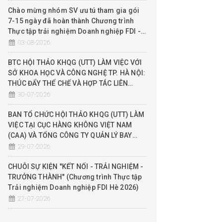
Chào mừng nhóm SV ưu tú tham gia gói
7-15 ngày đã hoàn thành Chương trình
Thực tập trải nghiệm Doanh nghiệp FDI -
Hè 2026
03-08-2026
BTC HỘI THẢO KHQG (UTT) LÀM VIỆC VỚI
SỞ KHOA HỌC VÀ CÔNG NGHỆ TP. HÀ NỘI:
THÚC ĐẨY THỂ CHẾ VÀ HỢP TÁC LIÊN
NGÀNH QUẢN LÝ KHÔNG GIAN TẦM THẤP
30-07-2026
(UTM), ĐỀ XUẤT THỬ NGHIỆM SANDBOX
BAN TỔ CHỨC HỘI THẢO KHQG (UTT) LÀM
VIỆC TẠI CỤC HÀNG KHÔNG VIỆT NAM
(CAA) VÀ TỔNG CÔNG TY QUẢN LÝ BAY
(VATM): ĐẨY MẠNH HỢP TÁC THỰC CHIẾN
29-07-2026
THEO MÔ HÌNH 3 NHÀ (NHÀ NƯỚC - NHÀ
TRƯỜNG - DN)
CHUỖI SỰ KIỆN "KẾT NỐI - TRẢI NGHIỆM -
TRƯỞNG THÀNH" (Chương trình Thực tập
Trải nghiệm Doanh nghiệp FDI Hè 2026)
27-07-2026