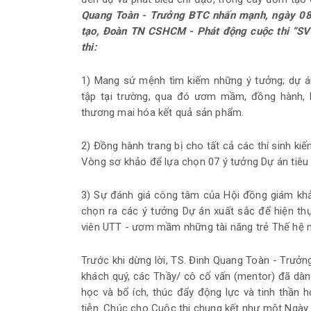
Quang Toàn - Trưởng BTC nhấn mạnh, ngày 0
tạo, Đoàn TN CSHCM - Phát động cuộc thi “SV
thi:
1) Mang sứ mệnh tìm kiếm những ý tưởng; dự án
tập tại trường, qua đó ươm mầm, đồng hành, 
thương mai hóa kết quả sản phẩm.
2) Đồng hành trang bị cho tất cả các thí sinh ki
Vòng sơ khảo để lựa chọn 07 ý tưởng Dự án tiêu b
3) Sự đánh giá công tâm của Hội đồng giám khảo
chọn ra các ý tưởng Dự án xuất sắc để hiện t
viên UTT - ươm mầm những tài năng trẻ Thế hệ 
Trước khi dừng lời, TS. Đinh Quang Toàn - Trưởn
khách quý, các Thầy/ cô cố vấn (mentor) đã dàn
học và bổ ích, thúc đẩy động lực và tinh thần h
tiễn. Chúc cho Cuộc thi chung kết như một Ngày h