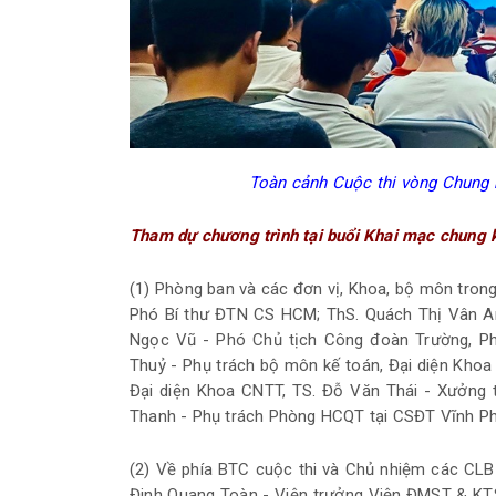
Toàn cảnh Cuộc thi vòng Chung 
Tham dự chương trình tại buổi Khai mạc chung k
(1) Phòng ban và các đơn vị, Khoa, bộ môn tron
Phó Bí thư ĐTN CS HCM; ThS. Quách Thị Vân An
Ngọc Vũ - Phó Chủ tịch Công đoàn Trường, Ph
Thuỷ - Phụ trách bộ môn kế toán, Đại diện Khoa
Đại diện Khoa CNTT, TS. Đỗ Văn Thái - Xưởng t
Thanh - Phụ trách Phòng HCQT tại CSĐT Vĩnh Ph
(2) Về phía BTC cuộc thi và Chủ nhiệm các CLB
Đinh Quang Toàn - Viện trưởng Viện ĐMST & KTS