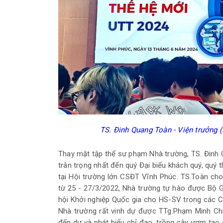
TS. Đinh Quang Toàn - Viện trưởng (
Thay mặt tập thể sư phạm Nhà trường, TS. Đinh 
trân trọng nhất đến quý Đại biểu khách quý, quý 
tại Hội trường lớn CSĐT Vĩnh Phúc. TS.Toàn cho
từ 25 - 27/3/2022, Nhà trường tự hào được Bộ 
hội Khởi nghiệp Quốc gia cho HS-SV trong các C
Nhà trường rất vinh dự được TTg.Phạm Minh Ch
đến dự và phát biểu chỉ đạo, trồng cây ươm tạo