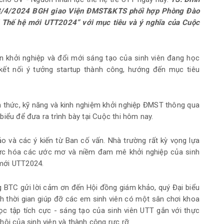
8/4/2024 BGH giao Viện ĐMST&KTS phối hợp Phòng Đào
 Thế hệ mới UTT2024” với mục tiêu và ý nghĩa của Cuộc
 khởi nghiệp và đổi mới sáng tạo của sinh viên đang học
kết nối ý tưởng startup thành công, hướng đến mục tiêu
ến thức, kỹ năng và kinh nghiệm khởi nghiệp ĐMST thông qua
iểu để đưa ra trình bày tại Cuộc thi hôm nay.
 và các ý kiến từ Ban cố vấn. Nhà trường rất kỳ vọng lựa
hực hóa các ước mơ và niềm đam mê khởi nghiệp của sinh
mới UTT2024.
g BTC gửi lời cảm ơn đến Hội đồng giám khảo, quý Đại biểu
h thời gian giúp đỡ các em sinh viên có một sân chơi khoa
ọc tập tích cực - sáng tạo của sinh viên UTT gắn với thực
ội của sinh viên và thành công rực rỡ.