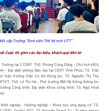
kết cấp Trường “Sinh viên Thế hệ mới UTT”
ết Cuộc thi gồm các đại biểu, khách quý đến từ:
g Trường tại 2 CSĐT: ThS. Phùng Công Dũng - Chủ tịch HSV,
h - Đại diện phòng đào tạo tại CSĐT Vĩnh Phúc; TS. Trần
ó Viện trưởng Viện Cơ khí Động lực; TS. Nguyễn Thị Thu
 KTVT; ThS. Lê Thị Hà - Phó trưởng BM Hệ thống thông tin,
rưởng Công trình, Đại diện Khoa công trình; TS. Ngô Hoài
úc.
 Khởi nghiệp - Hướng nghiệp – Khoa học ứng dụng có: TS.
 (IIDE), Trưởng BTC; TS. Nguyễn Thanh Tú - Trưởng phòng