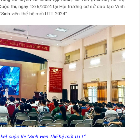
Cuộc thi, ngày 13/6/2024 tại Hội trường cơ sở đào tạo Vĩnh
"Sinh viên thế hệ mới UTT 2024".
kết cuộc thi “Sinh viên Thế hệ mới UTT”