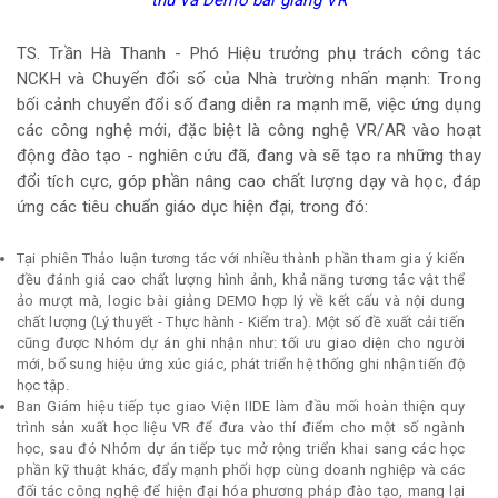
thử và Demo bài giảng VR
TS. Trần Hà Thanh - Phó Hiệu trưởng phụ trách công tác
NCKH và Chuyển đổi số của Nhà trường nhấn mạnh: Trong
bối cảnh chuyển đổi số đang diễn ra mạnh mẽ, việc ứng dụng
các công nghệ mới, đặc biệt là công nghệ VR/AR vào hoạt
động đào tạo - nghiên cứu đã, đang và sẽ tạo ra những thay
đổi tích cực, góp phần nâng cao chất lượng dạy và học, đáp
ứng các tiêu chuẩn giáo dục hiện đại, trong đó:
Tại phiên Thảo luận tương tác với nhiều thành phần tham gia ý kiến
đều đánh giá cao chất lượng hình ảnh, khả năng tương tác vật thể
ảo mượt mà, logic bài giảng DEMO hợp lý về kết cấu và nội dung
chất lượng (Lý thuyết - Thực hành - Kiểm tra). Một số đề xuất cải tiến
cũng được Nhóm dự án ghi nhận như: tối ưu giao diện cho người
mới, bổ sung hiệu ứng xúc giác, phát triển hệ thống ghi nhận tiến độ
học tập.
Ban Giám hiệu tiếp tục giao Viện IIDE làm đầu mối hoàn thiện quy
trình sản xuất học liệu VR để đưa vào thí điểm cho một số ngành
học, sau đó Nhóm dự án tiếp tục mở rộng triển khai sang các học
phần kỹ thuật khác, đẩy mạnh phối hợp cùng doanh nghiệp và các
đối tác công nghệ để hiện đại hóa phương pháp đào tạo, mang lại