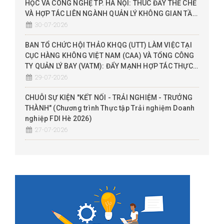
HỌC VÀ CÔNG NGHỆ TP. HÀ NỘI: THÚC ĐẨY THỂ CHẾ
VÀ HỢP TÁC LIÊN NGÀNH QUẢN LÝ KHÔNG GIAN TẦM
THẤP (UTM), ĐỀ XUẤT THỬ NGHIỆM SANDBOX
30-07-2026
BAN TỔ CHỨC HỘI THẢO KHQG (UTT) LÀM VIỆC TẠI
CỤC HÀNG KHÔNG VIỆT NAM (CAA) VÀ TỔNG CÔNG
TY QUẢN LÝ BAY (VATM): ĐẨY MẠNH HỢP TÁC THỰC
CHIẾN THEO MÔ HÌNH 3 NHÀ (NHÀ NƯỚC - NHÀ
29-07-2026
TRƯỜNG - DN)
CHUỖI SỰ KIỆN "KẾT NỐI - TRẢI NGHIỆM - TRƯỞNG
THÀNH" (Chương trình Thực tập Trải nghiệm Doanh
nghiệp FDI Hè 2026)
27-07-2026