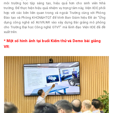
môi trường học tập sáng tạo, hiệu quả hơn cho sinh viên Nhà
trường. Để thực hiện hiệu quả nhiệm vụ trọng tâm này, Viện IIDE phối
hợp với các bên liên quan trong và ngoài Trường cùng với Phòng
Đào tạo và Phòng KHCN&HTQT để trình Ban Giám hiệu Đề án “Ứng
dụng công nghệ số AI/VR/AR vào xây dựng Bài giảng mô phỏng
cho Trường Đại học Công nghệ GTVT” mà lãnh đạo Viện IIDE đã đề
xuất trên.
* Một số hình ảnh tại buổi Kiểm thử và Demo bài giảng
VR: