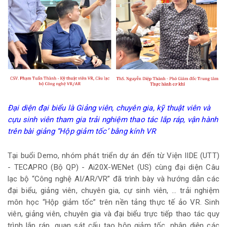
Đại diện đại biểu là Giảng viên, chuyên gia, kỹ thuật viên và
cựu sinh viên tham gia trải nghiệm thao tác lắp ráp, vận hành
trên bài giảng “Hộp giảm tốc’ bằng kính VR
Tại buổi Demo, nhóm phát triển dự án đến từ Viện IIDE (UTT)
- TECAPRO (Bộ QP) - Ai20X-WENet (US) cùng đại diện Câu
lạc bộ “Công nghệ AI/AR/VR” đã trình bày và hướng dẫn các
đại biểu, giảng viên, chuyên gia, cự sinh viên, … trải nghiệm
môn học “Hộp giảm tốc” trên nền tảng thực tế ảo VR. Sinh
viên, giảng viên, chuyên gia và đại biểu trực tiếp thao tác quy
trình lắp ráp, quan sát cấu tạo hộp giảm tốc, nhận diện các