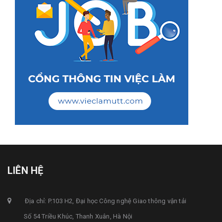
LIÊN HỆ
Địa chỉ: P.103 H2, Đại học Công nghệ Giao thông vận tải
Số 54 Triều Khúc, Thanh Xuân, Hà Nội