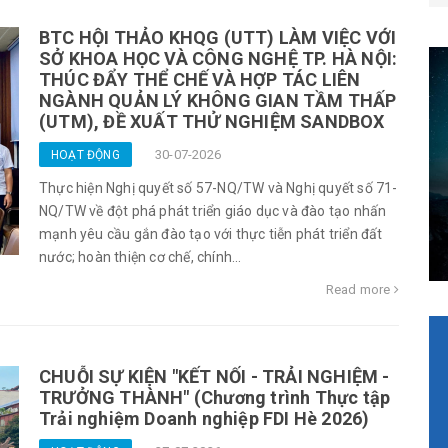
BTC HỘI THẢO KHQG (UTT) LÀM VIỆC VỚI
SỞ KHOA HỌC VÀ CÔNG NGHỆ TP. HÀ NỘI:
THÚC ĐẨY THỂ CHẾ VÀ HỢP TÁC LIÊN
NGÀNH QUẢN LÝ KHÔNG GIAN TẦM THẤP
(UTM), ĐỀ XUẤT THỬ NGHIỆM SANDBOX
30-07-2026
HOẠT ĐỘNG
Thực hiện Nghị quyết số 57-NQ/TW và Nghị quyết số 71-
NQ/TW về đột phá phát triển giáo dục và đào tạo nhấn
mạnh yêu cầu gắn đào tạo với thực tiễn phát triển đất
nước; hoàn thiện cơ chế, chính...
Read more
CHUỖI SỰ KIỆN "KẾT NỐI - TRẢI NGHIỆM -
TRƯỞNG THÀNH" (Chương trình Thực tập
Trải nghiệm Doanh nghiệp FDI Hè 2026)