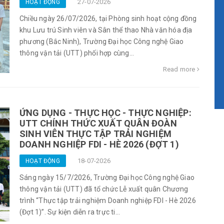
27-07-2026
HOẠT ĐỘNG
Chiều ngày 26/07/2026, tại Phòng sinh hoạt cộng đồng
khu Lưu trú Sinh viên và Sân thể thao Nhà văn hóa địa
phương (Bắc Ninh), Trường Đại học Công nghệ Giao
thông vận tải (UTT) phối hợp cùng...
Read more
ỨNG DỤNG - THỰC HỌC - THỰC NGHIỆP:
UTT CHÍNH THỨC XUẤT QUÂN ĐOÀN
SINH VIÊN THỰC TẬP TRẢI NGHIỆM
DOANH NGHIỆP FDI - HÈ 2026 (ĐỢT 1)
18-07-2026
HOẠT ĐỘNG
Sáng ngày 15/7/2026, Trường Đại học Công nghệ Giao
thông vận tải (UTT) đã tổ chức Lễ xuất quân Chương
trình “Thực tập trải nghiệm Doanh nghiệp FDI - Hè 2026
(Đợt 1)”. Sự kiện diễn ra trực ti...