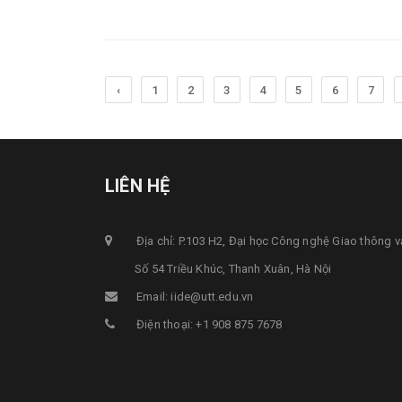
‹
1
2
3
4
5
6
7
LIÊN HỆ
Địa chỉ: P.103 H2, Đại học Công nghệ Giao thông v
Số 54 Triều Khúc, Thanh Xuân, Hà Nội
Email: iide@utt.edu.vn
Điện thoại: +1 908 875 7678