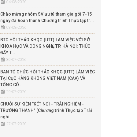
04-08-2026
Chào mừng nhóm SV ưu tú tham gia gói 7-15
ngày đã hoàn thành Chương trình Thực tập tr...
03-08-2026
BTC HỘI THẢO KHQG (UTT) LÀM VIỆC VỚI SỞ
KHOA HỌC VÀ CÔNG NGHỆ TP. HÀ NỘI: THÚC
ĐẨY T...
30-07-2026
BAN TỔ CHỨC HỘI THẢO KHQG (UTT) LÀM VIỆC
TẠI CỤC HÀNG KHÔNG VIỆT NAM (CAA) VÀ
TỔNG CÔ...
29-07-2026
CHUỖI SỰ KIỆN "KẾT NỐI - TRẢI NGHIỆM -
TRƯỞNG THÀNH" (Chương trình Thực tập Trải
nghi...
27-07-2026