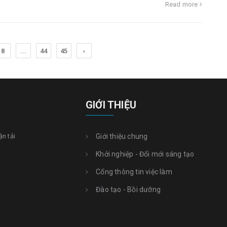
Read more
8
...
44
45
›
GIỚI THIỆU
ận tải
Giới thiệu chung
Khởi nghiệp - Đổi mới sáng tạo
Cổng thông tin việc làm
Đào tạo - Bồi dưỡng