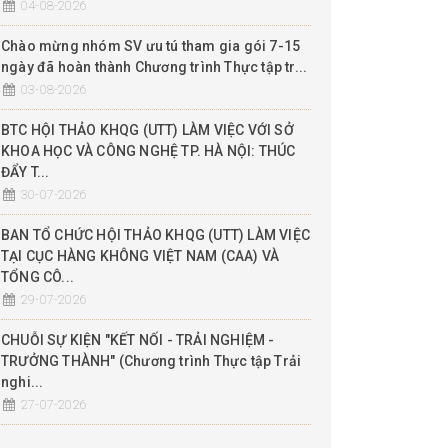
04-08-2026
Chào mừng nhóm SV ưu tú tham gia gói 7-15
ngày đã hoàn thành Chương trình Thực tập tr...
03-08-2026
BTC HỘI THẢO KHQG (UTT) LÀM VIỆC VỚI SỞ
KHOA HỌC VÀ CÔNG NGHỆ TP. HÀ NỘI: THÚC
ĐẨY T...
30-07-2026
BAN TỔ CHỨC HỘI THẢO KHQG (UTT) LÀM VIỆC
TẠI CỤC HÀNG KHÔNG VIỆT NAM (CAA) VÀ
TỔNG CÔ...
29-07-2026
CHUỖI SỰ KIỆN "KẾT NỐI - TRẢI NGHIỆM -
TRƯỞNG THÀNH" (Chương trình Thực tập Trải
nghi...
27-07-2026