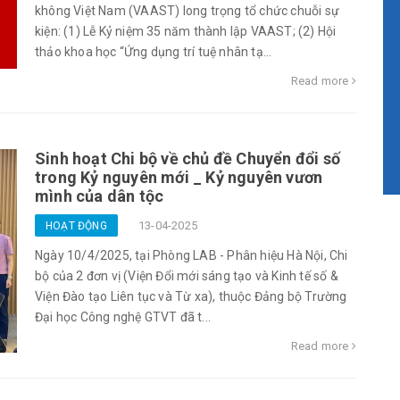
không Việt Nam (VAAST) long trọng tổ chức chuỗi sự
kiện: (1) Lễ Kỷ niệm 35 năm thành lập VAAST; (2) Hội
thảo khoa học “Ứng dụng trí tuệ nhân tạ...
Read more
Sinh hoạt Chi bộ về chủ đề Chuyển đổi số
trong Kỷ nguyên mới _ Kỷ nguyên vươn
mình của dân tộc
13-04-2025
HOẠT ĐỘNG
Ngày 10/4/2025, tại Phòng LAB - Phân hiệu Hà Nội, Chi
bộ của 2 đơn vị (Viện Đổi mới sáng tạo và Kinh tế số &
Viện Đào tạo Liên tục và Từ xa), thuộc Đảng bộ Trường
Đại học Công nghệ GTVT đã t...
Read more