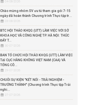
04-08-2026
Chào mừng nhóm SV ưu tú tham gia gói 7-15
ngày đã hoàn thành Chương trình Thực tập tr...
03-08-2026
BTC HỘI THẢO KHQG (UTT) LÀM VIỆC VỚI SỞ
KHOA HỌC VÀ CÔNG NGHỆ TP. HÀ NỘI: THÚC
ĐẨY T...
30-07-2026
BAN TỔ CHỨC HỘI THẢO KHQG (UTT) LÀM VIỆC
TẠI CỤC HÀNG KHÔNG VIỆT NAM (CAA) VÀ
TỔNG CÔ...
29-07-2026
CHUỖI SỰ KIỆN "KẾT NỐI - TRẢI NGHIỆM -
TRƯỞNG THÀNH" (Chương trình Thực tập Trải
nghi...
27-07-2026