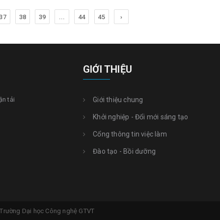
37
38
39
...
44
45
›
GIỚI THIỆU
ận tải
Giới thiệu chung
Khởi nghiệp - Đổi mới sáng tạo
Cổng thông tin việc làm
Đào tạo - Bồi dưỡng
 | Trường Dại học Công nghệ GTVT