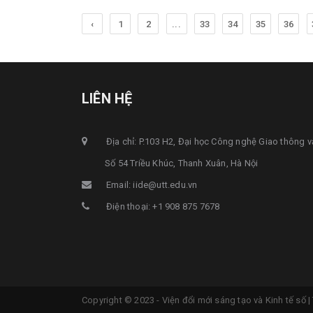
‹
1
2
...
33
34
35
36
LIÊN HỆ
Địa chỉ: P.103 H2, Đại học Công nghệ Giao thông v
Số 54 Triều Khúc, Thanh Xuân, Hà Nội
Email: iide@utt.edu.vn
Điện thoại: +1 908 875 7678
Copyright © 2023 - Viện đổi mới sáng tạo và Kinh tế số