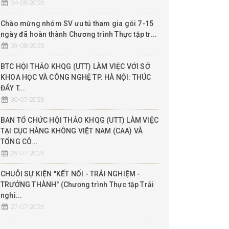
04-08-2026
Chào mừng nhóm SV ưu tú tham gia gói 7-15
ngày đã hoàn thành Chương trình Thực tập tr...
03-08-2026
BTC HỘI THẢO KHQG (UTT) LÀM VIỆC VỚI SỞ
KHOA HỌC VÀ CÔNG NGHỆ TP. HÀ NỘI: THÚC
ĐẨY T...
30-07-2026
BAN TỔ CHỨC HỘI THẢO KHQG (UTT) LÀM VIỆC
TẠI CỤC HÀNG KHÔNG VIỆT NAM (CAA) VÀ
TỔNG CÔ...
29-07-2026
CHUỖI SỰ KIỆN "KẾT NỐI - TRẢI NGHIỆM -
TRƯỞNG THÀNH" (Chương trình Thực tập Trải
nghi...
27-07-2026