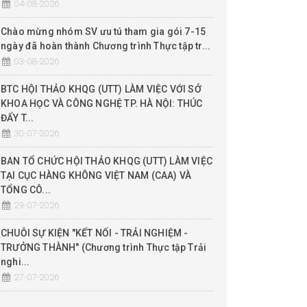
04-08-2026
Chào mừng nhóm SV ưu tú tham gia gói 7-15
ngày đã hoàn thành Chương trình Thực tập tr...
03-08-2026
BTC HỘI THẢO KHQG (UTT) LÀM VIỆC VỚI SỞ
KHOA HỌC VÀ CÔNG NGHỆ TP. HÀ NỘI: THÚC
ĐẨY T...
30-07-2026
BAN TỔ CHỨC HỘI THẢO KHQG (UTT) LÀM VIỆC
TẠI CỤC HÀNG KHÔNG VIỆT NAM (CAA) VÀ
TỔNG CÔ...
29-07-2026
CHUỖI SỰ KIỆN "KẾT NỐI - TRẢI NGHIỆM -
TRƯỞNG THÀNH" (Chương trình Thực tập Trải
nghi...
27-07-2026