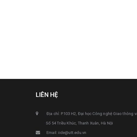
LIÊN HỆ
Địa chỉ: P.103 H2, Đại học Công nghệ Giao thông v
Số 54 Triều Khúc, Thanh Xuân, Hà Nội
Email: iide@utt.edu.vn