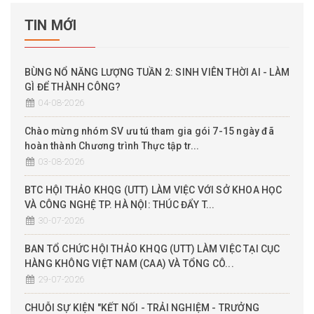
TIN MỚI
BÙNG NỔ NĂNG LƯỢNG TUẦN 2: SINH VIÊN THỜI AI - LÀM
GÌ ĐỂ THÀNH CÔNG?
04-08-2026
Chào mừng nhóm SV ưu tú tham gia gói 7-15 ngày đã
hoàn thành Chương trình Thực tập tr...
03-08-2026
BTC HỘI THẢO KHQG (UTT) LÀM VIỆC VỚI SỞ KHOA HỌC
VÀ CÔNG NGHỆ TP. HÀ NỘI: THÚC ĐẨY T...
30-07-2026
BAN TỔ CHỨC HỘI THẢO KHQG (UTT) LÀM VIỆC TẠI CỤC
HÀNG KHÔNG VIỆT NAM (CAA) VÀ TỔNG CÔ...
29-07-2026
CHUỖI SỰ KIỆN "KẾT NỐI - TRẢI NGHIỆM - TRƯỞNG