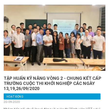
TẬP HUẤN KỸ NĂNG VÒNG 2 - CHUNG KẾT CẤP
TRƯỜNG CUỘC THI KHỞI NGHIỆP CÁC NGÀY
13,19,26/09/2020
HOẠT ĐỘNG
20-09-2020