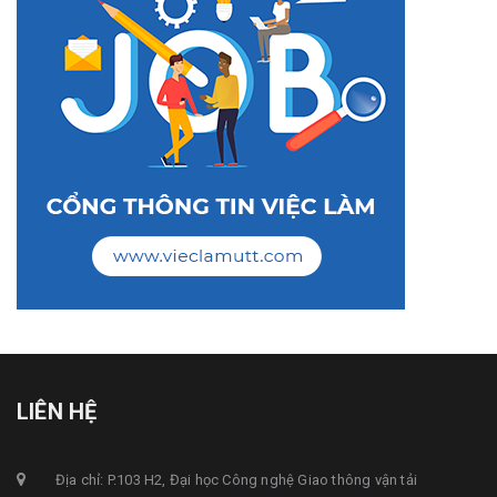
LIÊN HỆ
Địa chỉ: P.103 H2, Đại học Công nghệ Giao thông vận tải