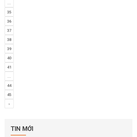
...
35
36
37
38
39
40
41
...
44
45
›
TIN MỚI