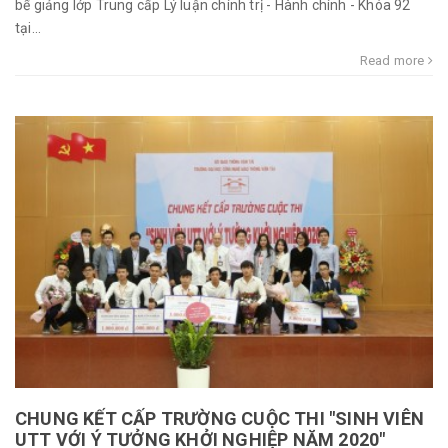
bế giảng lớp Trung cấp Lý luận chính trị - Hành chính - Khóa 92
tại...
Read more
CHUNG KẾT CẤP TRƯỜNG CUỘC THI "SINH VIÊN
UTT VỚI Ý TƯỞNG KHỞI NGHIỆP NĂM 2020"