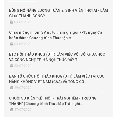
BÙNG NỔ NĂNG LƯỢNG TUẦN 2: SINH VIÊN THỜI AI - LÀM
GÌ ĐỂ THÀNH CÔNG?
04-08-2026
Chào mừng nhóm SV ưu tú tham gia gói 7-15 ngày đã
hoàn thành Chương trình Thực tập tr...
03-08-2026
BTC HỘI THẢO KHQG (UTT) LÀM VIỆC VỚI SỞ KHOA HỌC
VÀ CÔNG NGHỆ TP. HÀ NỘI: THÚC ĐẨY T...
30-07-2026
BAN TỔ CHỨC HỘI THẢO KHQG (UTT) LÀM VIỆC TẠI CỤC
HÀNG KHÔNG VIỆT NAM (CAA) VÀ TỔNG CÔ...
29-07-2026
CHUỖI SỰ KIỆN "KẾT NỐI - TRẢI NGHIỆM - TRƯỞNG
THÀNH" (Chương trình Thực tập Trải nghi...
27-07-2026