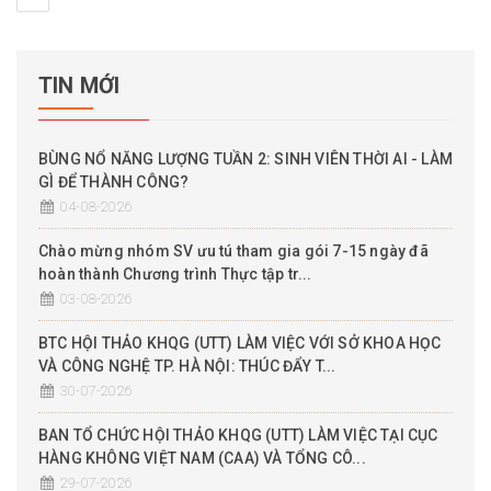
TIN MỚI
BÙNG NỔ NĂNG LƯỢNG TUẦN 2: SINH VIÊN THỜI AI - LÀM
GÌ ĐỂ THÀNH CÔNG?
04-08-2026
Chào mừng nhóm SV ưu tú tham gia gói 7-15 ngày đã
hoàn thành Chương trình Thực tập tr...
03-08-2026
BTC HỘI THẢO KHQG (UTT) LÀM VIỆC VỚI SỞ KHOA HỌC
VÀ CÔNG NGHỆ TP. HÀ NỘI: THÚC ĐẨY T...
30-07-2026
BAN TỔ CHỨC HỘI THẢO KHQG (UTT) LÀM VIỆC TẠI CỤC
HÀNG KHÔNG VIỆT NAM (CAA) VÀ TỔNG CÔ...
29-07-2026