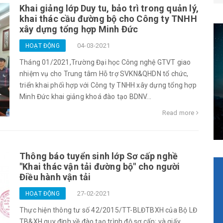
Khai giảng lớp Duy tu, bảo trì trong quản lý,
khai thác cầu đường bộ cho Công ty TNHH
xây dựng tổng hợp Minh Đức
04-03-2021
HOẠT ĐỘNG
Tháng 01/2021,Trường Đại học Công nghệ GTVT giao
nhiệm vụ cho Trung tâm Hỗ trợ SVKN&QHDN tổ chức,
triển khai phối hợp với Công ty TNHH xây dựng tổng hợp
Minh Đức khai giảng khoá đào tạo BDNV...
Read more
Thông báo tuyển sinh lớp Sơ cấp nghề
"Khai thác vận tải đường bộ" cho người
Điều hành vận tải
27-02-2021
HOẠT ĐỘNG
Thực hiện thông tư số 42/2015/TT-BLĐTBXH của Bộ LĐ
TB&XH quy định về đào tạo trình độ sơ cấp; và giấy