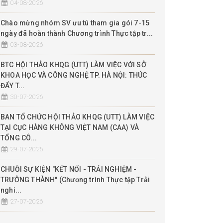
04-08-2026
Chào mừng nhóm SV ưu tú tham gia gói 7-15
ngày đã hoàn thành Chương trình Thực tập tr...
03-08-2026
BTC HỘI THẢO KHQG (UTT) LÀM VIỆC VỚI SỞ
KHOA HỌC VÀ CÔNG NGHỆ TP. HÀ NỘI: THÚC
ĐẨY T...
30-07-2026
BAN TỔ CHỨC HỘI THẢO KHQG (UTT) LÀM VIỆC
TẠI CỤC HÀNG KHÔNG VIỆT NAM (CAA) VÀ
TỔNG CÔ...
29-07-2026
CHUỖI SỰ KIỆN "KẾT NỐI - TRẢI NGHIỆM -
TRƯỞNG THÀNH" (Chương trình Thực tập Trải
nghi...
27-07-2026